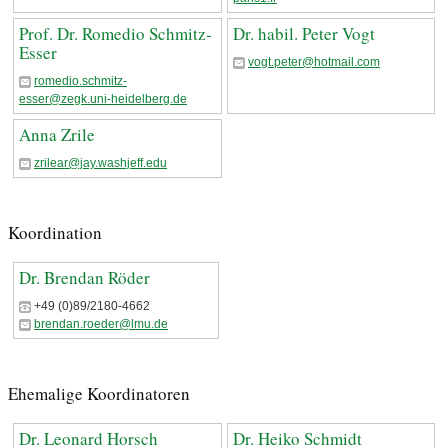
Prof. Dr. Romedio Schmitz-
Dr. habil. Peter Vogt
Esser
vogt.peter@hotmail.com
romedio.schmitz-
esser@zegk.uni-heidelberg.de
Anna Zrile
zrilear@jay.washjeff.edu
Koordination
Dr. Brendan Röder
+49 (0)89/2180-4662
brendan.roeder@lmu.de
Ehemalige Koordinatoren
Dr. Leonard Horsch
Dr. Heiko Schmidt