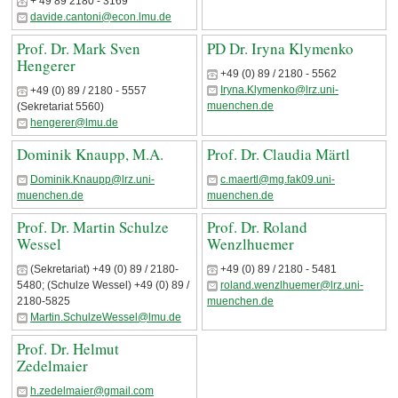
+ 49 89 2180 - 3169
davide.cantoni@econ.lmu.de
Prof. Dr. Mark Sven
PD Dr. Iryna Klymenko
Hengerer
+49 (0) 89 / 2180 - 5562
Iryna.Klymenko@lrz.uni-
+49 (0) 89 / 2180 - 5557
muenchen.de
(Sekretariat 5560)
hengerer@lmu.de
Dominik Knaupp, M.A.
Prof. Dr. Claudia Märtl
Dominik.Knaupp@lrz.uni-
c.maertl@mg.fak09.uni-
muenchen.de
muenchen.de
Prof. Dr. Martin Schulze
Prof. Dr. Roland
Wessel
Wenzlhuemer
(Sekretariat) +49 (0) 89 / 2180-
+49 (0) 89 / 2180 - 5481
5480; (Schulze Wessel) +49 (0) 89 /
roland.wenzlhuemer@lrz.uni-
2180-5825
muenchen.de
Martin.SchulzeWessel@lmu.de
Prof. Dr. Helmut
Zedelmaier
h.zedelmaier@gmail.com