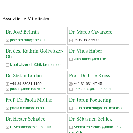
Assoziierte Mitglieder
Dr. José Beltrán
Dr. Marco Cavarzere
jose.beltran@ehess.fr
069/798-32600
Dr. des. Kathrin Gollwitzer-
Dr. Vitus Huber
Oh
vitus.huber@lmu.de
k.gollwitzer-oh@hfk-bremen.de
Dr. Stefan Jordan
Prof. Dr. Urte Krass
+49 89 23031 1199
+41 31 631 47 45
jordan@ndb.badw.de
urte.krass@ikg.unibe.ch
Prof. Dr. Paola Molino
Dr. Jorun Poettering
paola.molino@unipd.it
jorun.poettering@uni-rostock.de
Dr. Hester Schadee
Dr. Sébastien Schick
H.Schadee@exeter.ac.uk
Sebastien.Schick@malix.univ-
paris1.fr