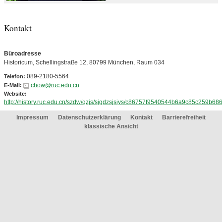
Kontakt
Büroadresse
Historicum, Schellingstraße 12, 80799 München, Raum 034
089-2180-5564
Telefon:
chow@ruc.edu.cn
E-Mail:
Website:
http://history.ruc.edu.cn/szdw/qzjs/sjgdzsjsjys/c86757f9540544b6a9c85c259b686
Impressum
Datenschutzerklärung
Kontakt
Barrierefreiheit
klassische Ansicht